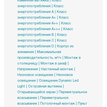
Каминная вытяжка
Класс
энергопотребления
Класс
энергопотребления A
Класс
энергопотребления A+
Класс
энергопотребления A++
Класс
энергопотребления A+++
Класс
энергопотребления B
Класс
энергопотребления C
Класс
энергопотребления D
Корпус из
алюминия
Максимальная
производительность, м³/ч
Монтаж в
столешницу
Монтаж в шкаф
Напряжение
Настенный монтаж
Неоновое освещение
Неоновое
освещение
Освещение Dynamic Led
Light
Островная вытяжка
Открывающийся экран
Периметральное
всасывание
Периметральное
всасывание
Потолочный монтаж
Пульт