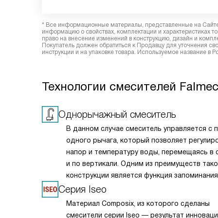
* Все информационные материалы, представленные на Сайте,
информацию о свойствах, комплектации и характеристиках то
право на внесение изменений в конструкцию, дизайн и комп
Покупатель должен обратиться к Продавцу для уточнения сво
инструкции и на упаковке товара. Используемое название в 
Технологии смесителей Falme
Однорычажный смеситель
В данном случае смеситель управляется с
одного рычага, который позволяет регулир
напор и температуру воды, перемещаясь в
и по вертикали. Одним из преимуществ так
конструкции является функция запоминания
заданной температуры.
Серия Iseo
Материал Composix, из которого сделаны
смесители серии Iseo — результат инновац