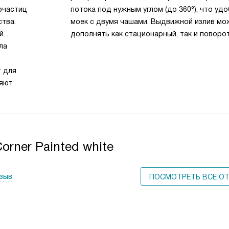
очастиц
потока под нужным углом (до 360°), что уд
ства.
моек с двумя чашами. Выдвижной излив мо
й
дополнять как стационарный, так и поворо
ла
Гибкий шланг позволяет легко мыть крупную
В некотрых смесителях вытяжной излив ос
 для
рассекателем: можно выбрать режим струи
няют
мини-душ.
orner Painted white
тзыв
ПОСМОТРЕТЬ ВСЕ О