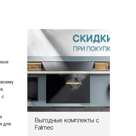
окое
своему
я,
 с
м
Выгодные комплекты с
я для
Falmec