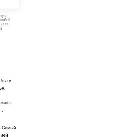
рную
 собой
аказа
 в
быту.
ья.
риал.
т
ет
. Самый
цией