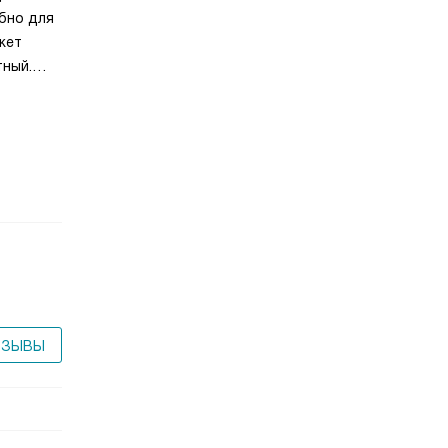
обно для
жет
тный.
 посуду.
нащен
 или
ТЗЫВЫ