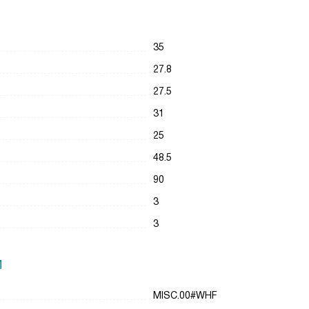
35
27.8
27.5
31
25
48.5
90
3
3
И
MISC.00#WHF