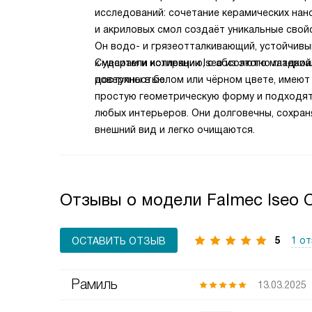
исследований: сочетание керамических нан
и акриловых смол создаёт уникальные свой
Он водо- и грязеотталкивающий, устойчивы
к ударам и истиранию, с абсолютно гладкой
Смесители коллекции Iseo из этого материа
поверхностью.
доступны в белом или чёрном цвете, имеют
простую геометрическую форму и подходят
любых интерьеров. Они долговечны, сохра
внешний вид и легко очищаются.
Отзывы о модели Falmec Iseo C
5
1 о
ОСТАВИТЬ ОТЗЫВ
Рамиль
13.03.2025