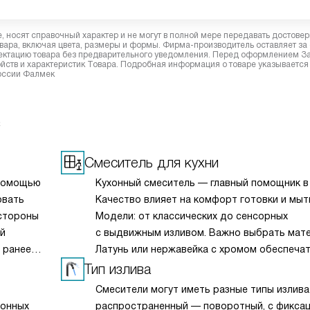
 носят справочный характер и не могут в полной мере передавать достове
вара, включая цвета, размеры и формы. Фирма-производитель оставляет за
лектацию товара без предварительного уведомления. Перед оформлением З
йств и характеристик Товара. Подробная информация о товаре указывается
России Фалмек
c
Смеситель для кухни
 помощью
Кухонный смеситель — главный помощник в 
овать
Качество влияет на комфорт готовки и мыт
 стороны
Модели: от классических до сенсорных
ой
с выдвижным изливом. Важно выбрать мате
 ранее
Латунь или нержавейка с хромом обеспеча
долговечность. Удобная рукоятка позволя
Тип излива
регулировать воду одной рукой.
Смесители могут иметь разные типы излива
ионных
распространенный — поворотный, с фикса