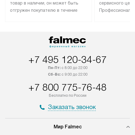
товар в наличии, он может быть
сервисного цент
отгружен покупателю в течение
Профессиональн
трех дней. Техника со специальным
гарантия долгой
лейблом доставляется бесплатно
эксплуатации те
по Москве. Выезд за МКАД
техника со спец
оплачивается дополнительно.
подключается б
Возможна доставка товаров по
мастера за МКА
России.
дополнительную 
+7 495 120-34-67
Пн-Пт:
с 8:00 до 22:00
Сб-Вс:
с 9:00 до 22:00
+7 800 775-76-48
Бесплатно по России
Заказать звонок
Мир Falmec