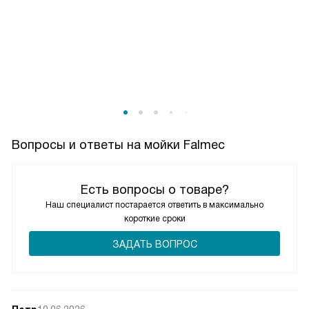
бесшовной дренажной системой ведёт себя чище: после
мойки не ощущаю затхлости, вода уходит быстро, ничего
не подтекает по краям. Крепёж держит уверенно, мойка
сидит ровно, не играет, когда ставлю тяжёлую кастрюлю.
За фасад я спокоен, потому что бортик аккуратно
перекрывает край выреза и не даёт воде попадать туда,
где ей не место.
За уходом не гоняюсь: раз в неделю прохожусь мягким
Вопросы и ответы на мойки Falmec
средством, иногда — содой. Сталь не капризничает,
рисок не набралось, блеск сохраняется без паст и танцев.
Это спокойное, продуманное решение без лишних
Есть вопросы о товаре?
эффектов, которое просто делает работу и не отвлекает.
Наш специалист постарается ответить в максимально
короткие сроки
ЗАДАТЬ ВОПРОС