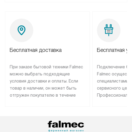
Бесплатная доставка
Бесплатная ус
При заказе бытовой техники Falmec
Подключение бы
можно выбрать подходящие
Falmec осуществ
условия доставки и оплаты. Если
специалистами 
товар в наличии, он может быть
сервисного цент
отгружен покупателю в течение
Профессиональн
трех дней. Техника со специальным
гарантия долгой
лейблом доставляется бесплатно
эксплуатации те
по Москве. Выезд за МКАД
техника со спец
оплачивается дополнительно.
подключается б
Возможна доставка товаров по
мастера за МКА