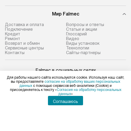
Мир Falmec
Доставка и оплата
Вопросы и ответы
Подключение
Статьи и акции
Кредит
Глоссарий
Ремонт
Видео
Возврат и обмен
Виды установок
Сервисные центры
Технологии
Контакты
Сайты-партнеры
Falmec в социальных сетях
Для работы нашего сайта используются cookie. Используя наш сайт,
вы предоставляете
согласие на обработку ваших персональных
данных
с помощью сервисов веб-аналитики (Cookie) и
присоединяетесь к тексту «
Согласия на обработку персональных
данных
»
Для физических лиц
shop@falmec-home.ru
Соглашаюсь
Для юридических лиц
business@kvalitet.company
ПОЖАЛОВАТЬСЯ РУКОВОДСТВУ