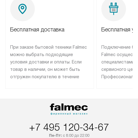
Бесплатная доставка
Бесплатная ус
При заказе бытовой техники Falmec
Подключение бы
можно выбрать подходящие
Falmec осуществ
условия доставки и оплаты. Если
специалистами 
товар в наличии, он может быть
сервисного цент
отгружен покупателю в течение
Профессиональн
трех дней. Техника со специальным
гарантия долгой
лейблом доставляется бесплатно
эксплуатации те
по Москве. Выезд за МКАД
техника со спец
оплачивается дополнительно.
подключается б
Возможна доставка товаров по
мастера за МКА
России.
дополнительную 
+7 495 120-34-67
Пн-Пт:
с 8:00 до 22:00