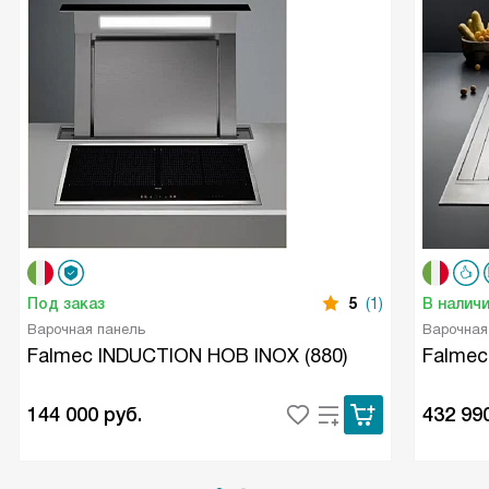
Под заказ
5
(1)
В налич
Варочная панель
Варочная
Falmec INDUCTION HOB INOX (880)
Falmec
144 000
руб.
432 99