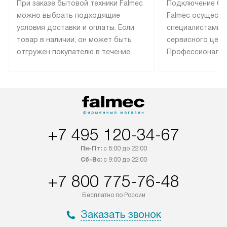
При заказе бытовой техники Falmec
Подключение бы
можно выбрать подходящие
Falmec осуществ
условия доставки и оплаты. Если
специалистами 
товар в наличии, он может быть
сервисного цент
отгружен покупателю в течение
Профессиональн
трех дней. Техника со специальным
гарантия долгой
лейблом доставляется бесплатно
эксплуатации те
по Москве. Выезд за МКАД
техника со спец
оплачивается дополнительно.
подключается б
Возможна доставка товаров по
мастера за МКА
России.
дополнительную 
+7 495 120-34-67
Пн-Пт:
с 8:00 до 22:00
Сб-Вс:
с 9:00 до 22:00
+7 800 775-76-48
Бесплатно по России
Заказать звонок