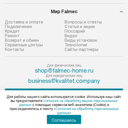
Мир Falmec
Доставка и оплата
Вопросы и ответы
Подключение
Статьи и акции
Кредит
Глоссарий
Ремонт
Видео
Возврат и обмен
Виды установок
Сервисные центры
Технологии
Контакты
Сайты-партнеры
Для физических лиц
shop@falmec-home.ru
Для юридических лиц
business@kvalitet.company
ПОЖАЛОВАТЬСЯ РУКОВОДСТВУ
Для работы нашего сайта используются cookie. Используя наш сайт,
вы предоставляете
согласие на обработку ваших персональных
данных
с помощью сервисов веб-аналитики (Cookie) и
Политика конфиденциальности
присоединяетесь к тексту «
Согласия на обработку персональных
данных
»
Условия продажи
Карта сайта
Соглашаюсь
© 2004 – 2026 Магазин Falmec «Kvalitet Trade, LLC»