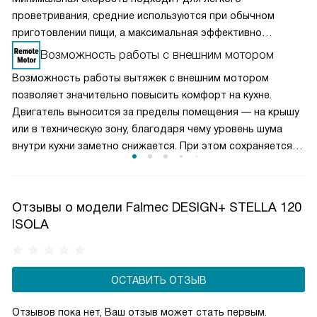
проветривания, средние используются при обычном
приготовлении пищи, а максимальная эффективно
справляется с сильным паром и запахами. Такое
Возможность работы с внешним мотором
разделение обеспечивает оптимальный баланс между
Возможность работы вытяжек с внешним мотором
производительностью и уровнем шума. Пользователь
позволяет значительно повысить комфорт на кухне.
может гибко управлять мощностью вытяжки, снижая
Двигатель выносится за пределы помещения — на крышу
энергопотребление и продлевая срок службы двигателя,
или в техническую зону, благодаря чему уровень шума
сохраняя комфортную атмосферу на кухне.
внутри кухни заметно снижается. При этом сохраняется
высокая производительность и эффективное удаление
запахов и пара. Такое решение особенно актуально для
просторных кухонь и студий, где важна тишина. Вытяжки
Отзывы о модели Falmec DESIGN+ STELLA 120
с внешним мотором сочетают мощность, надежность
ISOLA
и акустический комфорт.
ОСТАВИТЬ ОТЗЫВ
Отзывов пока нет, Ваш отзыв может стать первым.