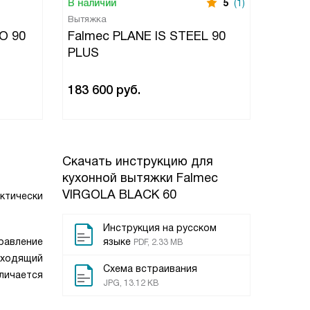
В наличии
5
(1)
В нали
Вытяжка
Вытяжк
O 90
Falmec PLANE IS STEEL 90
Falme
PLUS
vetro 
183 600
руб.
143 0
Скачать инструкцию для
кухонной вытяжки
Falmec
VIRGOLA BLACK 60
актически
Инструкция на русском
равление
языке
PDF, 2.33 MB
дходящий
Схема встраивания
личается
JPG, 13.12 KB