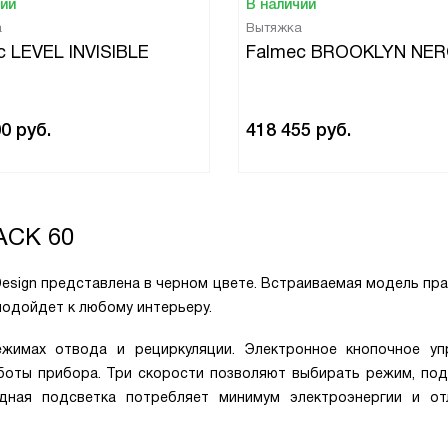
чии
В наличии
а
Вытяжка
c LEVEL INVISIBLE
Falmec BROOKLYN NER
00
руб.
418 455
руб.
ACK 60
и Design представлена в черном цвете. Встраиваемая модель пр
подойдет к любому интерьеру.
жимах отвода и рециркуляции. Электронное кнопочное уп
боты прибора. Три скорости позволяют выбирать режим, по
одная подсветка потребляет минимум электроэнергии и от