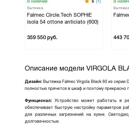
В наличии
5
(1)
В нали
Вытяжка
Вытяжк
Falmec Circle.Tech SOPHIE
Falme
isola 54 ottone anticiato (600)
359 550
руб.
443 7
Описание модели
VIRGOLA BL
Дизайн:
Вытяжка Falmec Virgola Black 60 из сери
полностью прячется в шкаф и поэтому прекрасно 
Функционал:
Устройство может работать в ре
обеспечивает быструю настройку параметров ра
для различных загрязнений на кухне. Светоди
долговечностью.