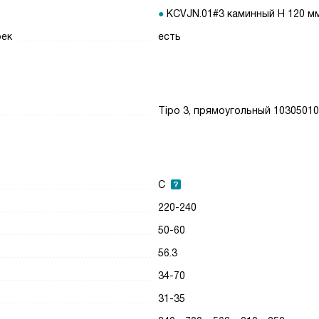
KCVJN.01#3 каминный H 120 м
рек
есть
Tipo 3, прямоугольный 1030501
C
220-240
50-60
56.3
34-70
31-35