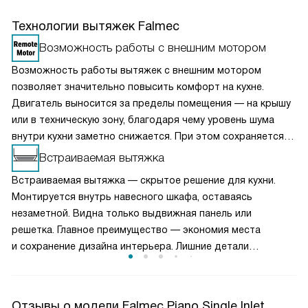
Технологии вытяжек Falmec
Возможность работы с внешним мотором
Возможность работы вытяжек с внешним мотором
позволяет значительно повысить комфорт на кухне.
Двигатель выносится за пределы помещения — на крышу
или в техническую зону, благодаря чему уровень шума
внутри кухни заметно снижается. При этом сохраняется
высокая производительность и эффективное удаление
Встраиваемая вытяжка
запахов и пара. Такое решение особенно актуально для
Встраиваемая вытяжка — скрытое решение для кухни.
просторных кухонь и студий, где важна тишина. Вытяжки
Монтируется внутрь навесного шкафа, оставаясь
с внешним мотором сочетают мощность, надежность
незаметной. Видна только выдвижная панель или
и акустический комфорт.
решетка. Главное преимущество — экономия места
и сохранение дизайна интерьера. Лишние детали
не нарушают гармонию. Внутри шкафа остается полка для
хранения. Часто оснащается выдвижным механизмом:
активация при открытии панели. Производительность
Отзывы о модели Falmec Piano Single Inlet