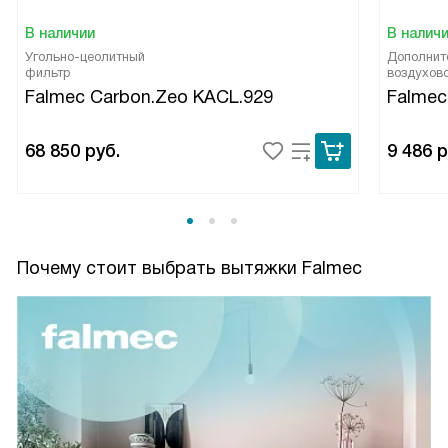
В наличии
В налич
Угольно-цеолитный
Дополнит
фильтр
воздухов
Falmec Carbon.Zeo KACL.929
Falmec
68 850
руб.
9 486
р
Почему стоит выбрать вытяжки Falmec