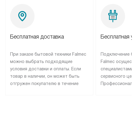
Бесплатная доставка
Бесплатная ус
При заказе бытовой техники Falmec
Подключение бы
можно выбрать подходящие
Falmec осуществ
условия доставки и оплаты. Если
специалистами 
товар в наличии, он может быть
сервисного цент
отгружен покупателю в течение
Профессиональн
трех дней. Техника со специальным
гарантия долгой
лейблом доставляется бесплатно
эксплуатации те
по Москве. Выезд за МКАД
техника со спец
оплачивается дополнительно.
подключается б
Возможна доставка товаров по
мастера за МКА
России.
дополнительную 