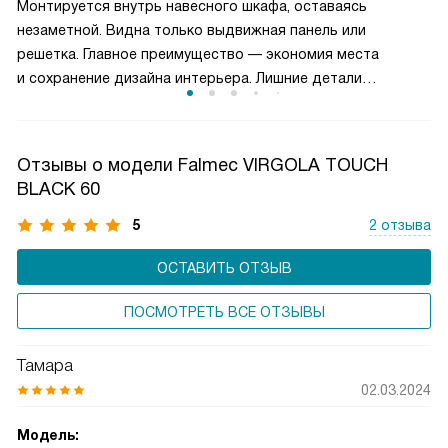
Монтируется внутрь навесного шкафа, оставаясь
может гибко управлять мощностью вытяжки, снижая
незаметной. Видна только выдвижная панель или
энергопотребление и продлевая срок службы двигателя,
решетка. Главное преимущество — экономия места
сохраняя комфортную атмосферу на кухне.
и сохранение дизайна интерьера. Лишние детали
не нарушают гармонию. Внутри шкафа остается полка для
хранения. Часто оснащается выдвижным механизмом:
активация при открытии панели. Производительность
Отзывы о модели Falmec VIRGOLA TOUCH
не уступает купольным моделям. Жироулавливающие
BLACK 60
фильтры легкодоступны для чистки.
5
2 отзыва
ОСТАВИТЬ ОТЗЫВ
ПОСМОТРЕТЬ ВСЕ ОТЗЫВЫ
Тамара
02.03.2024
Модель: