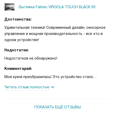
Вытяжка Falmec VIRGOLA TOUCH BLACK 60
Достоинства:
Удивительная техника! Современный дизайн, сенсорное
управление и мощная производительность - все это в
одном устройстве!
Недостатки:
Недостатков не обнаружено!
Комментарий:
Моя кухня преобразилась! Это устройство стало
настоящим украшением интерьера и в то же время очень
Читать отзыв полностью
функциональным помощником. Сенсорное управление
очень удобное и интуитивно понятное, а четыре скорости
позволяют выбрать оптимальный режим работы.
ПОКАЗАТЬ ЕЩЁ ОТЗЫВЫ
Освещение - просто находка! Регулируемое
светодиодное освещение с диапазоном цветовой