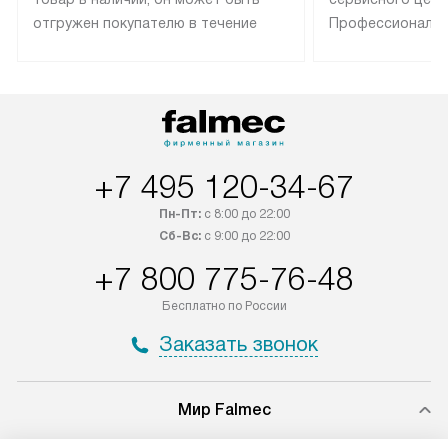
отгружен покупателю в течение
Профессиональн
трех дней. Техника со специальным
гарантия долгой
лейблом доставляется бесплатно
эксплуатации те
по Москве. Выезд за МКАД
техника со спец
оплачивается дополнительно.
подключается б
Возможна доставка товаров по
мастера за МКА
России.
дополнительную 
+7 495 120-34-67
Пн-Пт:
с 8:00 до 22:00
Сб-Вс:
с 9:00 до 22:00
+7 800 775-76-48
Бесплатно по России
Заказать звонок
Мир Falmec
Доставка и оплата
Вопросы и ответы