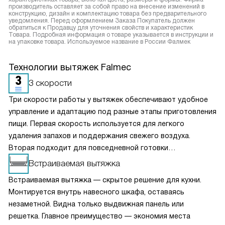
производитель оставляет за собой право на внесение изменений в
конструкцию, дизайн и комплектацию товара без предварительного
уведомления. Перед оформлением Заказа Покупатель должен
обратиться к Продавцу для уточнения свойств и характеристик
Товара. Подробная информация о товаре указывается в инструкции и
на упаковке товара. Используемое название в России Фалмек
Технологии вытяжек Falmec
3 скорости
Три скорости работы у вытяжек обеспечивают удобное
управление и адаптацию под разные этапы приготовления
пищи. Первая скорость используется для легкого
удаления запахов и поддержания свежего воздуха.
Вторая подходит для повседневной готовки
и стабильного отвода пара. Третья, максимальная,
Встраиваемая вытяжка
включается при интенсивной жарке или кипячении. Такой
Встраиваемая вытяжка — скрытое решение для кухни.
выбор режимов позволяет эффективно очищать воздух,
Монтируется внутрь навесного шкафа, оставаясь
контролировать уровень шума и рационально
незаметной. Видна только выдвижная панель или
расходовать электроэнергию, создавая комфортные
решетка. Главное преимущество — экономия места
условия на кухне.