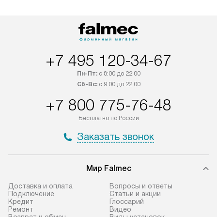
лейблом доставляется бесплатно
эксплуатации те
по Москве. Выезд за МКАД
техника со спец
оплачивается дополнительно.
подключается б
Возможна доставка товаров по
мастера за МКА
России.
дополнительную 
+7 495 120-34-67
Пн-Пт:
с 8:00 до 22:00
Сб-Вс:
с 9:00 до 22:00
+7 800 775-76-48
Бесплатно по России
Заказать звонок
Мир Falmec
Доставка и оплата
Вопросы и ответы
Подключение
Статьи и акции
Кредит
Глоссарий
Ремонт
Видео