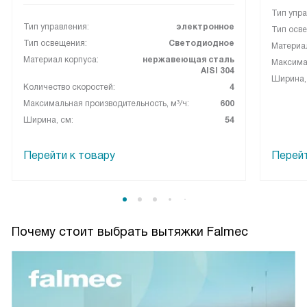
Тип упра
Тип управления:
электронное
Тип осв
Тип освещения:
Светодиодное
Материал
Материал корпуса:
нержавеющая сталь
Максимал
AISI 304
Ширина,
Количество скоростей:
4
Максимальная производительность, м³/ч:
600
Ширина, см:
54
Перейти к товару
Перейт
Почему стоит выбрать вытяжки Falmec