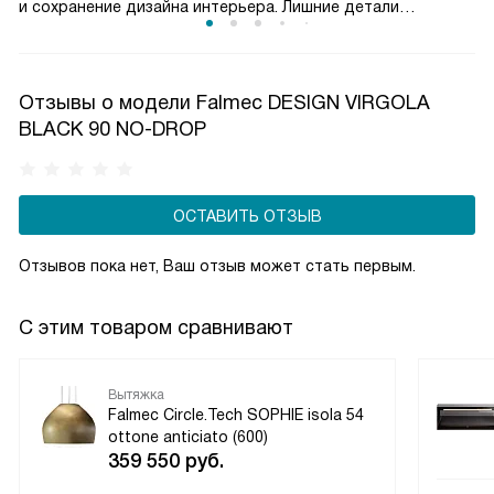
и сохранение дизайна интерьера. Лишние детали
не нарушают гармонию. Внутри шкафа остается полка для
хранения. Часто оснащается выдвижным механизмом:
активация при открытии панели. Производительность
Отзывы о модели Falmec DESIGN VIRGOLA
не уступает купольным моделям. Жироулавливающие
BLACK 90 NO-DROP
фильтры легкодоступны для чистки.
ОСТАВИТЬ ОТЗЫВ
Отзывов пока нет, Ваш отзыв может стать первым.
С этим товаром сравнивают
Вытяжка
Falmec Circle.Tech SOPHIE isola 54
ottone anticiato (600)
359 550
руб.