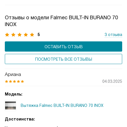
хранения. Часто оснащается выдвижным механизмом:
активация при открытии панели. Производительность
Отзывы о модели Falmec BUILT-IN BURANO 70
не уступает купольным моделям. Жироулавливающие
INOX
фильтры легкодоступны для чистки.
5
3 отзыва
ОСТАВИТЬ ОТЗЫВ
ПОСМОТРЕТЬ ВСЕ ОТЗЫВЫ
Ариана
04.03.2025
Модель:
Вытяжка Falmec BUILT-IN BURANO 70 INOX
Достоинства: