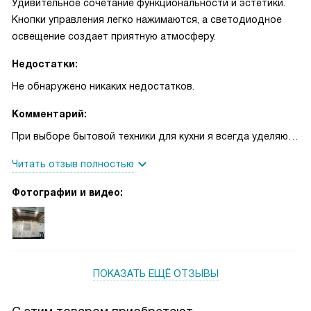
Удивительное сочетание функциональности и эстетики.
Кнопки управления легко нажимаются, а светодиодное
освещение создает приятную атмосферу.
Недостатки:
Не обнаружено никаких недостатков.
Комментарий:
При выборе бытовой техники для кухни я всегда уделяю
внимание не только ее функциональности, но и внешнему
Читать отзыв полностью
виду. Именно поэтому мой выбор пал на эту
встраиваемую вытяжку. Она идеально вписалась в
Фотографии и видео:
интерьер моей кухни, благодаря своему дизайну и цвету
нержавеющей стали.
В процессе использования я оценила удобство
электронного управления и переключателей-кнопок.
ПОКАЗАТЬ ЕЩЁ ОТЗЫВЫ
Освещение, которым оборудована вытяжка, просто
великолепно. Светодиодные лампы создают приятную,