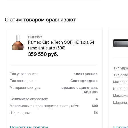
В заключение хочу сказать, что я очень довольна
покупкой. Эта вытяжка идеально сочетает в себе
С этим товаром сравнивают
функциональность, удобство использования и стильный
дизайн.
Вытяжка
Falmec Circle.Tech SOPHIE isola 54
rame anticiato (600)
359 550
руб.
Тип упра
Тип управления:
электронное
Тип осв
Тип освещения:
Светодиодное
Материал
Материал корпуса:
нержавеющая сталь
Количест
AISI 304
Максимал
Количество скоростей:
4
Ширина,
Максимальная производительность, м³/ч:
600
Ширина, см:
54
Перейти к товару
Перейт