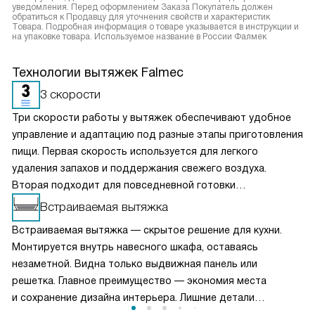
уведомления. Перед оформлением Заказа Покупатель должен
обратиться к Продавцу для уточнения свойств и характеристик
Товара. Подробная информация о товаре указывается в инструкции и
на упаковке товара. Используемое название в России Фалмек
Технологии вытяжек Falmec
3 скорости
Три скорости работы у вытяжек обеспечивают удобное
управление и адаптацию под разные этапы приготовления
пищи. Первая скорость используется для легкого
удаления запахов и поддержания свежего воздуха.
Вторая подходит для повседневной готовки
и стабильного отвода пара. Третья, максимальная,
Встраиваемая вытяжка
включается при интенсивной жарке или кипячении. Такой
Встраиваемая вытяжка — скрытое решение для кухни.
выбор режимов позволяет эффективно очищать воздух,
Монтируется внутрь навесного шкафа, оставаясь
контролировать уровень шума и рационально
незаметной. Видна только выдвижная панель или
расходовать электроэнергию, создавая комфортные
решетка. Главное преимущество — экономия места
условия на кухне.
и сохранение дизайна интерьера. Лишние детали
не нарушают гармонию. Внутри шкафа остается полка для