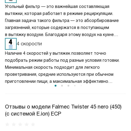
Угольный фильтр — это важнейшая составляющая
вытяжки, которая работает в режиме рециркуляции.
Главная задача такого фильтра — это абсорбирование
загрязнений, которые содержатся в поступающем
в вытяжку воздухе. Благодаря этому воздух на кухне
очищается более качественно. Угольные фильтры
4 скорости
необходимо часто заменять — примерно раз в три-
Наличие 4 скоростей у вытяжек позволяет точно
четыре месяца.
подобрать режим работы под разные условия готовки.
Минимальная скорость подходит для легкого
проветривания, средние используются при обычном
приготовлении пищи, а максимальная эффективно
справляется с сильным паром и запахами. Такое
разделение обеспечивает оптимальный баланс между
производительностью и уровнем шума. Пользователь
Отзывы о модели Falmec Twister 45 nero (450)
может гибко управлять мощностью вытяжки, снижая
(с системой E.ion) ECP
энергопотребление и продлевая срок службы двигателя,
сохраняя комфортную атмосферу на кухне.