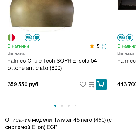
В наличии
5
(1)
В налич
Вытяжка
Вытяжка
Falmec Circle.Tech SOPHIE isola 54
Falmec
ottone anticiato (600)
359 550
руб.
443 70
Описание модели
Twister 45 nero (450) (с
системой E.ion) ECP