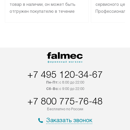
товар в наличии, он может быть
сервисного цент
отгружен покупателю в течение
Профессиональн
трех дней. Техника со специальным
гарантия долгой
лейблом доставляется бесплатно
эксплуатации те
по Москве. Выезд за МКАД
техника со спец
оплачивается дополнительно.
подключается б
Возможна доставка товаров по
мастера за МКА
России.
дополнительную 
+7 495 120-34-67
Пн-Пт:
с 8:00 до 22:00
Сб-Вс:
с 9:00 до 22:00
+7 800 775-76-48
Бесплатно по России
Заказать звонок