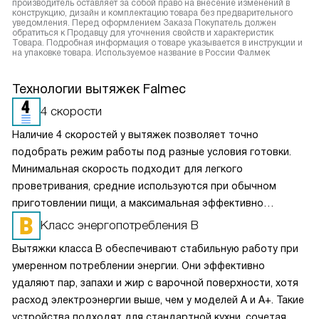
производитель оставляет за собой право на внесение изменений в
конструкцию, дизайн и комплектацию товара без предварительного
уведомления. Перед оформлением Заказа Покупатель должен
обратиться к Продавцу для уточнения свойств и характеристик
Товара. Подробная информация о товаре указывается в инструкции и
на упаковке товара. Используемое название в России Фалмек
Технологии вытяжек Falmec
4 скорости
Наличие 4 скоростей у вытяжек позволяет точно
подобрать режим работы под разные условия готовки.
Минимальная скорость подходит для легкого
проветривания, средние используются при обычном
приготовлении пищи, а максимальная эффективно
справляется с сильным паром и запахами. Такое
Класс энергопотребления B
разделение обеспечивает оптимальный баланс между
Вытяжки класса B обеспечивают стабильную работу при
производительностью и уровнем шума. Пользователь
умеренном потреблении энергии. Они эффективно
может гибко управлять мощностью вытяжки, снижая
удаляют пар, запахи и жир с варочной поверхности, хотя
энергопотребление и продлевая срок службы двигателя,
расход электроэнергии выше, чем у моделей A и A+. Такие
сохраняя комфортную атмосферу на кухне.
устройства подходят для стандартной кухни, сочетая