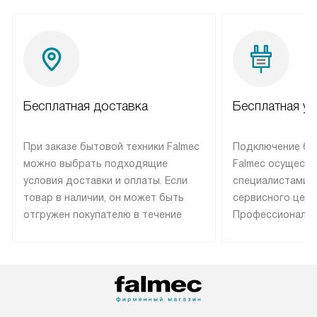
Бесплатная доставка
Бесплатная ус
При заказе бытовой техники Falmec
Подключение бы
можно выбрать подходящие
Falmec осуществ
условия доставки и оплаты. Если
специалистами 
товар в наличии, он может быть
сервисного цент
отгружен покупателю в течение
Профессиональн
трех дней. Техника со специальным
гарантия долгой
лейблом доставляется бесплатно
эксплуатации те
по Москве. Выезд за МКАД
техника со спец
оплачивается дополнительно.
подключается б
Возможна доставка товаров по
мастера за МКА
России.
дополнительную 