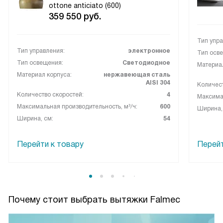
ottone anticiato (600)
359 550
руб.
Тип упра
Тип управления:
электронное
Тип осв
Тип освещения:
Светодиодное
Материал
Материал корпуса:
нержавеющая сталь
AISI 304
Количест
Количество скоростей:
4
Максимал
Максимальная производительность, м³/ч:
600
Ширина,
Ширина, см:
54
Перейти к товару
Перейт
Почему стоит выбрать вытяжки Falmec