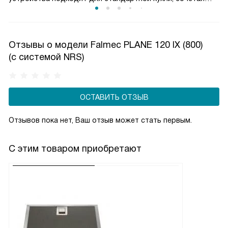
производительность и доступную экономию. Работа
вытяжки остается надежной, а воздух в помещении
чистым, при этом расходы на электричество умеренные
Отзывы о модели Falmec PLANE 120 IX (800)
и прогнозируемые.
(c системой NRS)
ОСТАВИТЬ ОТЗЫВ
Отзывов пока нет, Ваш отзыв может стать первым.
С этим товаром приобретают