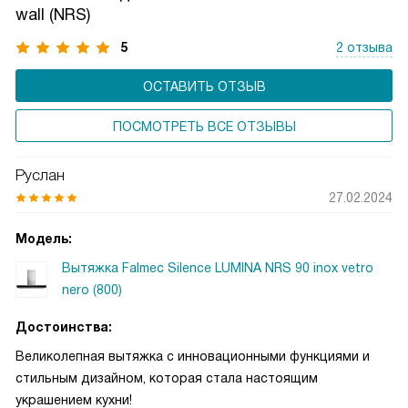
wall (NRS)
комфорт и не искажает цвета блюд. Современное
решение для функциональной и атмосферной кухни.
5
2 отзыва
ОСТАВИТЬ ОТЗЫВ
ПОСМОТРЕТЬ ВСЕ ОТЗЫВЫ
Руслан
27.02.2024
Модель:
Вытяжка Falmec Silence LUMINA NRS 90 inox vetro
nero (800)
Достоинства:
Великолепная вытяжка с инновационными функциями и
стильным дизайном, которая стала настоящим
украшением кухни!