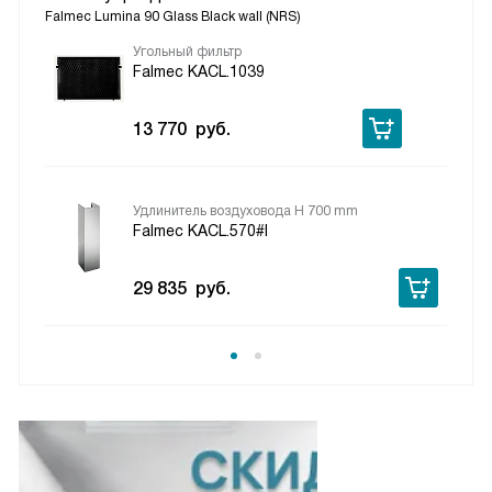
Falmec Lumina 90 Glass Black wall (NRS)
Угольный фильтр
Falmec KACL.1039
13 770
руб.
Удлинитель воздуховода H 700 mm
Falmec KACL.570#I
29 835
руб.