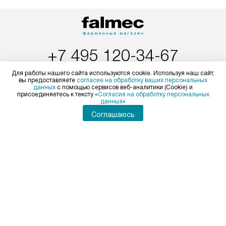
по Москве. Выезд за МКАД
техника со спец
оплачивается дополнительно.
подключается б
Возможна доставка товаров по
мастера за МКА
России.
дополнительную 
+7 495 120-34-67
Пн-Пт:
с 8:00 до 22:00
Для работы нашего сайта используются cookie. Используя наш сайт,
вы предоставляете
согласие на обработку ваших персональных
Сб-Вс:
с 9:00 до 22:00
данных
с помощью сервисов веб-аналитики (Cookie) и
присоединяетесь к тексту «
Согласия на обработку персональных
+7 800 775-76-48
данных
»
Соглашаюсь
Бесплатно по России
Заказать звонок
Мир Falmec
Доставка и оплата
Вопросы и ответы
Подключение
Статьи и акции
Кредит
Глоссарий
Ремонт
Видео
Возврат и обмен
Виды установок