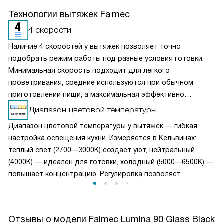
Технологии вытяжек Falmec
4 скорости
Наличие 4 скоростей у вытяжек позволяет точно
подобрать режим работы под разные условия готовки.
Минимальная скорость подходит для легкого
проветривания, средние используются при обычном
приготовлении пищи, а максимальная эффективно
справляется с сильным паром и запахами. Такое
Диапазон цветовой температуры
разделение обеспечивает оптимальный баланс между
Диапазон цветовой температуры у вытяжек — гибкая
производительностью и уровнем шума. Пользователь
настройка освещения кухни. Измеряется в Кельвинах:
может гибко управлять мощностью вытяжки, снижая
тёплый свет (2700—3000K) создаёт уют, нейтральный
энергопотребление и продлевая срок службы двигателя,
(4000K) — идеален для готовки, холодный (5000—6500K) —
сохраняя комфортную атмосферу на кухне.
повышает концентрацию. Регулировка позволяет
адаптировать подсветку под задачу: ужин при мягком
свете или нарезка продуктов при ярком дневном.
Технология LED обеспечивает плавный переход без
Отзывы о модели Falmec Lumina 90 Glass Black
мерцания. Выбор температуры улучшает визуальный