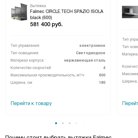
флаконе!
Вытяжка
Falmec CIRCLE.TECH SPAZIO ISOLA
black (600)
581 400
руб.
Тип упра
Тип управления:
электронное
Тип осв
Тип освещения:
Светодиодное
Материал
Материал корпуса:
нержавеющая сталь
Количест
Количество скоростей:
4
Максимал
Максимальная производительность, м³/ч:
600
Ширина,
Ширина, см:
180
Перейти к товару
Перейт
Почему стоит выбрать вытяжки Falmec