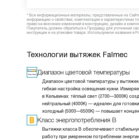
* Все информационные материалы, представленные на Сайте,
информацию о свойствах, комплектации и характеристиках то
право на внесение изменений в конструкцию, дизайн и комп
Покупатель должен обратиться к Продавцу для уточнения сво
инструкции и на упаковке товара. Используемое название в 
Технологии вытяжек Falmec
Диапазон цветовой температуры
Диапазон цветовой температуры у вытяже
гибкая настройка освещения кухни. Измеря
в Кельвинах: тёплый свет (2700—3000K) созд
нейтральный (4000K) — идеален для готовки
холодный (5000—6500K) — повышает конце
Регулировка позволяет адаптировать подс
Класс энергопотребления B
под задачу: ужин при мягком свете или наре
Вытяжки класса B обеспечивают стабильну
продуктов при ярком дневном. Технология 
работу при умеренном потреблении энергии