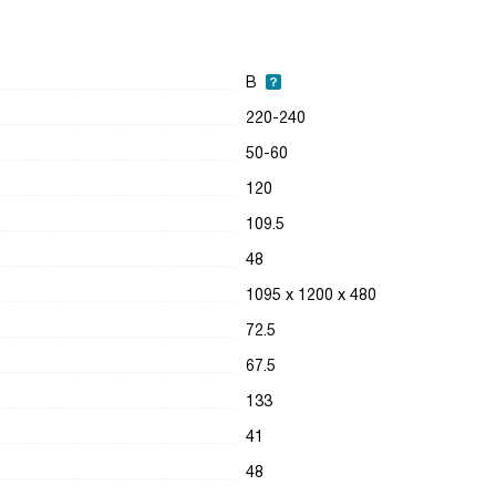
B
220-240
50-60
120
109.5
48
1095 х 1200 х 480
72.5
67.5
133
41
48