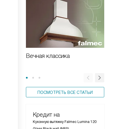
Вечная классика
Встраи
вытяжка
ПОСМОТРЕТЬ ВСЕ СТАТЬИ
Кредит на
Кухонную вытяжку Falmec Lumina 120
Glass Black wall (NRS)