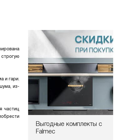
рирована
 строгую
а и гари.
ума, из-
я частиц
риобрести
Выгодные комплекты с
Falmec