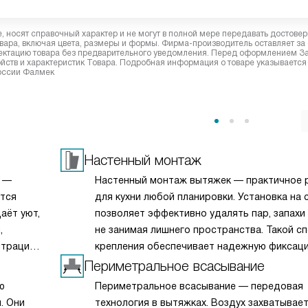
 носят справочный характер и не могут в полной мере передавать достове
вара, включая цвета, размеры и формы. Фирма-производитель оставляет за
лектацию товара без предварительного уведомления. Перед оформлением З
йств и характеристик Товара. Подробная информация о товаре указывается
России Фалмек
Настенный монтаж
к —
Настенный монтаж вытяжек — практичное 
ется
для кухни любой планировки. Установка на 
аёт уют,
позволяет эффективно удалять пар, запахи 
,
не занимая лишнего пространства. Такой с
нтрацию.
крепления обеспечивает надежную фиксац
ветку
корпуса, удобный доступ к фильтрам и акк
Периметральное всасывание
зка
внешний вид. При правильном выборе высо
ю
Периметральное всасывание — передовая
LED
вытяжка работает тише и продуктивнее, а 
. Они
технология в вытяжках. Воздух захватывае