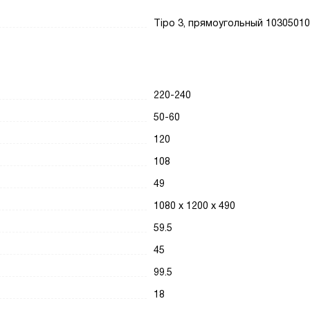
Tipo 3, прямоугольный 1030501
220-240
50-60
120
108
49
1080 х 1200 х 490
59.5
45
99.5
18