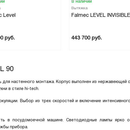
чии
В наличии
а
Вытяжка
 Level
Falmec LEVEL INVISIBL
00
руб.
443 700
руб.
L 90
 для настенного монтажа. Корпус выполнен из нержавеющей ст
ни в стиле hi-tech.
ркуляции. Выбор из трех скоростей и включение интенсивног
ть в посудомоечной машине. Светодиодные лампы ярко 
ужбы прибора.