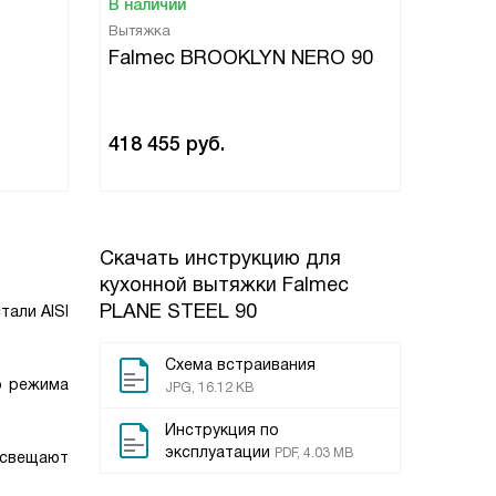
В наличии
В нали
Вытяжка
Вытяжк
E
Falmec BROOKLYN NERO 90
Falme
PLUS
418 455
руб.
183 6
Скачать инструкцию для
кухонной вытяжки
Falmec
PLANE STEEL 90
али AISI
Схема встраивания
о режима
JPG, 16.12 KB
Инструкция по
эксплуатации
PDF, 4.03 MB
освещают