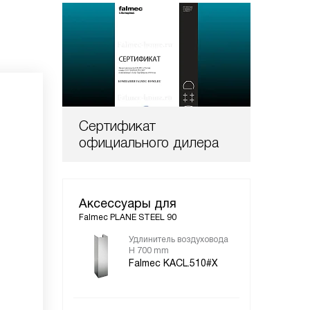
Сертификат
официального дилера
Аксессуары для
Falmec PLANE STEEL 90
Удлинитель воздуховода
Уго
H 700 mm
Fal
Falmec KACL.510#X
пр
10