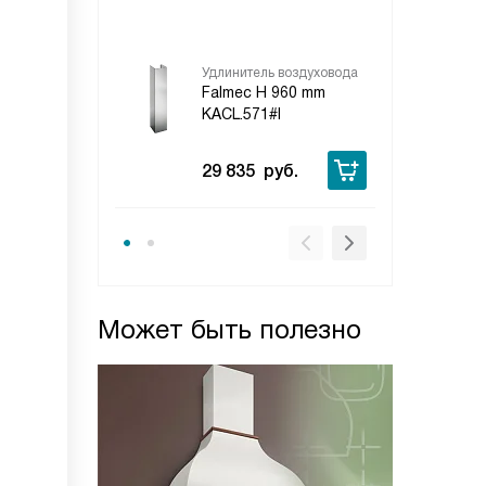
4 
Удлинитель воздуховода
Falmec H 960 mm
KACL.571#I
29 835
руб.
Может быть полезно