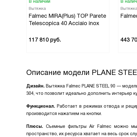
В наличии
В нали
Вытяжка
Вытяжк
Falmec MIRA(Plus) TOP Parete
Falmec
Telescopica 40 Acciaio inox
117 810
руб.
443 7
Описание модели
PLANE STEE
Дизайн.
Вытяжка Falmec PLANE STEEL 90 — модель
304, что позволит идеально дополнить интерьер кух
Функционал.
Работает в режимах отвода и реци
производится нажатием на кнопки.
Плюсы.
Съемные фильтры Air Falmec можно мы
пространство, их ресурса хватает на весь срок сл