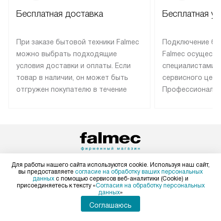
Бесплатная доставка
Бесплатная ус
При заказе бытовой техники Falmec
Подключение бы
можно выбрать подходящие
Falmec осуществ
условия доставки и оплаты. Если
специалистами 
товар в наличии, он может быть
сервисного цент
отгружен покупателю в течение
Профессиональн
трех дней. Техника со специальным
гарантия долгой
лейблом доставляется бесплатно
эксплуатации те
по Москве. Выезд за МКАД
техника со спец
оплачивается дополнительно.
подключается б
Возможна доставка товаров по
мастера за МКА
России.
дополнительную 
Для работы нашего сайта используются cookie. Используя наш сайт,
+7 495 120-34-67
вы предоставляете
согласие на обработку ваших персональных
данных
с помощью сервисов веб-аналитики (Cookie) и
Пн-Пт:
с 8:00 до 22:00
присоединяетесь к тексту «
Согласия на обработку персональных
данных
»
Сб-Вс:
с 9:00 до 22:00
Соглашаюсь
+7 800 775-76-48