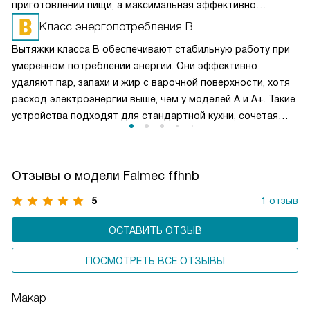
приготовлении пищи, а максимальная эффективно
справляется с сильным паром и запахами. Такое
Класс энергопотребления B
разделение обеспечивает оптимальный баланс между
Вытяжки класса B обеспечивают стабильную работу при
производительностью и уровнем шума. Пользователь
умеренном потреблении энергии. Они эффективно
может гибко управлять мощностью вытяжки, снижая
удаляют пар, запахи и жир с варочной поверхности, хотя
энергопотребление и продлевая срок службы двигателя,
расход электроэнергии выше, чем у моделей A и A+. Такие
сохраняя комфортную атмосферу на кухне.
устройства подходят для стандартной кухни, сочетая
производительность и доступную экономию. Работа
вытяжки остается надежной, а воздух в помещении
чистым, при этом расходы на электричество умеренные
Отзывы о модели Falmec ffhnb
и прогнозируемые.
5
1 отзыв
ОСТАВИТЬ ОТЗЫВ
ПОСМОТРЕТЬ ВСЕ ОТЗЫВЫ
Макар