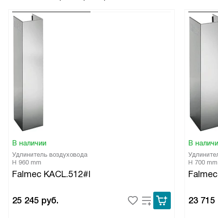
В наличии
В налич
Удлинитель воздуховода
Удлините
H 960 mm
H 700 mm
Falmec KACL.512#I
Falmec
25 245
руб.
23 715