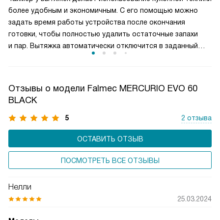
выбор режимов позволяет эффективно очищать воздух,
более удобным и экономичным. С его помощью можно
контролировать уровень шума и рационально
задать время работы устройства после окончания
расходовать электроэнергию, создавая комфортные
готовки, чтобы полностью удалить остаточные запахи
условия на кухне.
и пар. Вытяжка автоматически отключится в заданный
момент, что избавляет от необходимости
контролировать процесс вручную. Таймер помогает
снизить расход электроэнергии и продлевает срок
Отзывы о модели Falmec MERCURIO EVO 60
службы мотора, обеспечивая комфорт и чистый воздух
BLACK
на кухне.
5
2 отзыва
ОСТАВИТЬ ОТЗЫВ
ПОСМОТРЕТЬ ВСЕ ОТЗЫВЫ
Нелли
25.03.2024