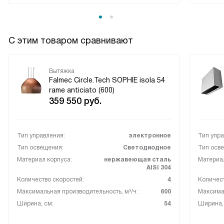
С этим товаром сравнивают
Вытяжка
Falmec Circle.Tech SOPHIE isola 54
rame anticiato (600)
359 550
руб.
Тип управления:
электронное
Тип упра
Тип освещения:
Светодиодное
Тип осв
Материал корпуса:
нержавеющая сталь
Материал
AISI 304
Количество скоростей:
4
Количест
Максимальная производительность, м³/ч:
600
Максимал
Ширина, см:
54
Ширина,