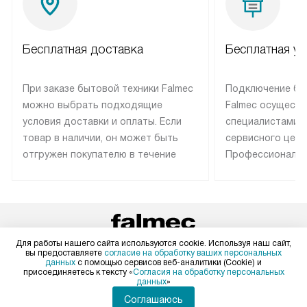
Бесплатная доставка
Бесплатная ус
При заказе бытовой техники Falmec
Подключение бы
можно выбрать подходящие
Falmec осуществ
условия доставки и оплаты. Если
специалистами 
товар в наличии, он может быть
сервисного цент
отгружен покупателю в течение
Профессиональн
трех дней. Техника со специальным
гарантия долгой
лейблом доставляется бесплатно
эксплуатации те
по Москве. Выезд за МКАД
техника со спец
оплачивается дополнительно.
подключается б
Возможна доставка товаров по
мастера за МКА
Для работы нашего сайта используются cookie. Используя наш сайт,
России.
дополнительную 
вы предоставляете
согласие на обработку ваших персональных
+7 495 120-34-67
данных
с помощью сервисов веб-аналитики (Cookie) и
присоединяетесь к тексту «
Согласия на обработку персональных
данных
»
Пн-Пт:
с 8:00 до 22:00
Соглашаюсь
Сб-Вс:
с 9:00 до 22:00