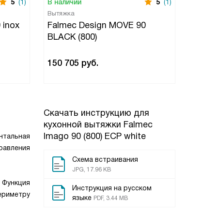
5
(1)
В наличии
5
(1)
В нали
Вытяжка
Вытяжк
 inox
Falmec Design MOVE 90
Falme
BLACK (800)
150 705
руб.
145 3
Скачать инструкцию для
кухонной вытяжки
Falmec
Imago 90 (800) ECP white
нтальная
равления
Схема встраивания
JPG, 17.96 KB
 Функция
Инструкция на русском
периметру
языке
PDF, 3.44 MB