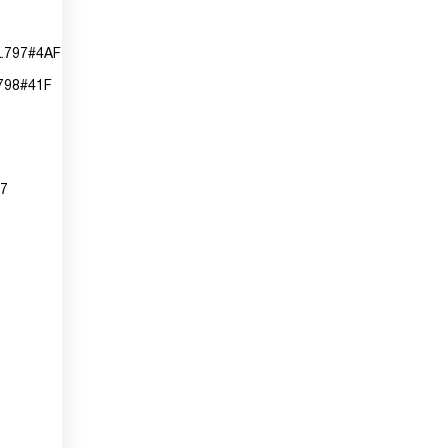
L.797#4AF
798#41F
07