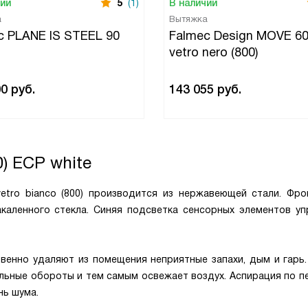
чии
5
(1)
В наличии
а
Вытяжка
c PLANE IS STEEL 90
Falmec Design MOVE 60
vetro nero (800)
00
руб.
143 055
руб.
0) ECP white
etro bianco (800) производится из нержавеющей стали. Фро
каленного стекла. Синяя подсветка сенсорных элементов уп
венно удаляют из помещения неприятные запахи, дым и гарь.
мальные обороты и тем самым освежает воздух. Аспирация по 
нь шума.