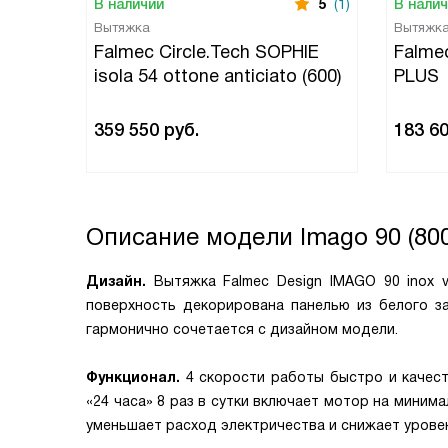
В наличии
5
(1)
В нали
Вытяжка
Вытяжк
Falmec Circle.Tech SOPHIE
Falme
isola 54 ottone anticiato (600)
PLUS
359 550
руб.
183 6
Описание модели
Imago 90 (80
Дизайн.
Вытяжка Falmec Design IMAGO 90 inox v
поверхность декорирована панелью из белого за
гармонично сочетается с дизайном модели.
Функционал.
4 скорости работы быстро и качест
«24 часа» 8 раз в сутки включает мотор на мини
уменьшает расход электричества и снижает урове