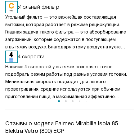
Угольный фильтр
Угольный фильтр — это важнейшая составляющая
вытяжки, которая работает в режиме рециркуляции.
Главная задача такого фильтра — это абсорбирование
загрязнений, которые содержатся в поступающем
в вытяжку воздухе. Благодаря этому воздух на кухне
очищается более качественно. Угольные фильтры
4 скорости
необходимо часто заменять — примерно раз в три-
Наличие 4 скоростей у вытяжек позволяет точно
четыре месяца.
подобрать режим работы под разные условия готовки.
Минимальная скорость подходит для легкого
проветривания, средние используются при обычном
приготовлении пищи, а максимальная эффективно
справляется с сильным паром и запахами. Такое
разделение обеспечивает оптимальный баланс между
производительностью и уровнем шума. Пользователь
Отзывы о модели Falmec Mirabilia Isola 85
может гибко управлять мощностью вытяжки, снижая
Elektra Vetro (800) ECP
энергопотребление и продлевая срок службы двигателя,