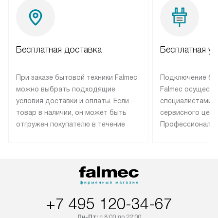
Бесплатная доставка
Бесплатная ус
При заказе бытовой техники Falmec
Подключение бы
можно выбрать подходящие
Falmec осуществ
условия доставки и оплаты. Если
специалистами 
товар в наличии, он может быть
сервисного цент
отгружен покупателю в течение
Профессиональн
трех дней. Техника со специальным
гарантия долгой
лейблом доставляется бесплатно
эксплуатации те
по Москве. Выезд за МКАД
техника со спец
оплачивается дополнительно.
подключается б
Возможна доставка товаров по
мастера за МКА
России.
дополнительную 
+7 495 120-34-67
Пн-Пт:
с 8:00 до 22:00