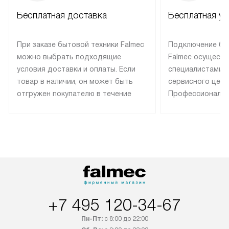
Бесплатная доставка
Бесплатная ус
При заказе бытовой техники Falmec
Подключение бы
можно выбрать подходящие
Falmec осуществ
условия доставки и оплаты. Если
специалистами 
товар в наличии, он может быть
сервисного цент
отгружен покупателю в течение
Профессиональн
трех дней. Техника со специальным
гарантия долгой
лейблом доставляется бесплатно
эксплуатации те
по Москве. Выезд за МКАД
техника со спец
оплачивается дополнительно.
подключается б
Возможна доставка товаров по
мастера за МКА
России.
дополнительную 
+7 495 120-34-67
Пн-Пт:
с 8:00 до 22:00