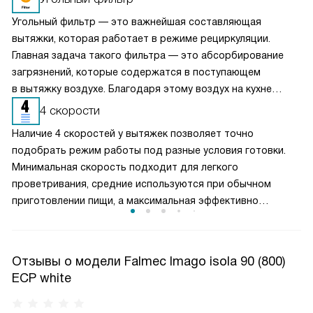
Угольный фильтр — это важнейшая составляющая
вытяжки, которая работает в режиме рециркуляции.
Главная задача такого фильтра — это абсорбирование
загрязнений, которые содержатся в поступающем
в вытяжку воздухе. Благодаря этому воздух на кухне
очищается более качественно. Угольные фильтры
4 скорости
необходимо часто заменять — примерно раз в три-
Наличие 4 скоростей у вытяжек позволяет точно
четыре месяца.
подобрать режим работы под разные условия готовки.
Минимальная скорость подходит для легкого
проветривания, средние используются при обычном
приготовлении пищи, а максимальная эффективно
справляется с сильным паром и запахами. Такое
разделение обеспечивает оптимальный баланс между
производительностью и уровнем шума. Пользователь
Отзывы о модели Falmec Imago isola 90 (800)
может гибко управлять мощностью вытяжки, снижая
ECP white
энергопотребление и продлевая срок службы двигателя,
сохраняя комфортную атмосферу на кухне.