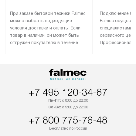
При заказе бытовой техники Falmec
Подключение бы
можно выбрать подходящие
Falmec осуществ
условия доставки и оплаты. Если
специалистами 
товар в наличии, он может быть
сервисного цент
отгружен покупателю в течение
Профессиональн
трех дней. Техника со специальным
гарантия долгой
лейблом доставляется бесплатно
эксплуатации те
по Москве. Выезд за МКАД
техника со спец
оплачивается дополнительно.
подключается б
Возможна доставка товаров по
мастера за МКА
России.
дополнительную 
+7 495 120-34-67
Пн-Пт:
с 8:00 до 22:00
Сб-Вс:
с 9:00 до 22:00
+7 800 775-76-48
Бесплатно по России