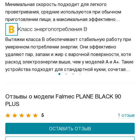
Минимальная скорость подходит для легкого
проветривания, средние используются при обычном
приготовлении пищи, а максимальная эффективно
справляется с сильным паром и запахами. Такое
Класс энергопотребления B
разделение обеспечивает оптимальный баланс между
Вытяжки класса B обеспечивают стабильную работу при
производительностью и уровнем шума. Пользователь
умеренном потреблении энергии. Они эффективно
может гибко управлять мощностью вытяжки, снижая
удаляют пар, запахи и жир с варочной поверхности, хотя
энергопотребление и продлевая срок службы двигателя,
расход электроэнергии выше, чем у моделей A и A+. Такие
сохраняя комфортную атмосферу на кухне.
устройства подходят для стандартной кухни, сочетая
производительность и доступную экономию. Работа
вытяжки остается надежной, а воздух в помещении
чистым, при этом расходы на электричество умеренные
Отзывы о модели Falmec PLANE BLACK 90
и прогнозируемые.
PLUS
5
1 отзыв
ОСТАВИТЬ ОТЗЫВ