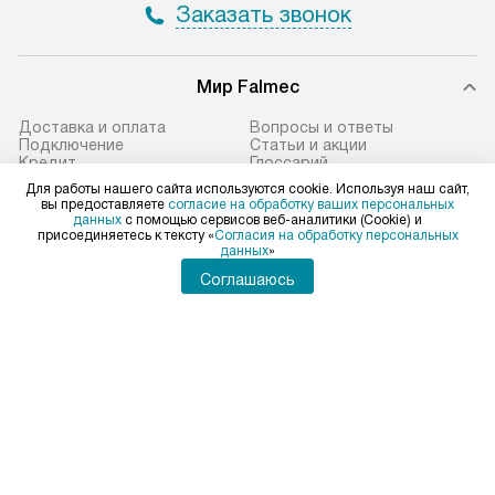
Заказать звонок
Мир Falmec
Доставка и оплата
Вопросы и ответы
Подключение
Статьи и акции
Кредит
Глоссарий
Ремонт
Видео
Для работы нашего сайта используются cookie. Используя наш сайт,
Возврат и обмен
Виды установок
вы предоставляете
согласие на обработку ваших персональных
Сервисные центры
Технологии
данных
с помощью сервисов веб-аналитики (Cookie) и
Контакты
Сайты-партнеры
присоединяетесь к тексту «
Согласия на обработку персональных
данных
»
Соглашаюсь
Falmec в социальных сетях
Для физических лиц
shop@falmec-home.ru
Для юридических лиц
business@kvalitet.company