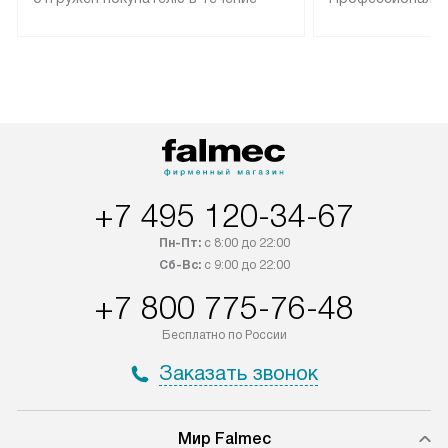
трех дней. Техника со специальным
гарантия долгой
лейблом доставляется бесплатно
эксплуатации те
по Москве. Выезд за МКАД
техника со спец
оплачивается дополнительно.
подключается б
Возможна доставка товаров по
мастера за МКА
России.
дополнительную 
+7 495 120-34-67
Пн-Пт:
с 8:00 до 22:00
Сб-Вс:
с 9:00 до 22:00
+7 800 775-76-48
Бесплатно по России
Заказать звонок
Мир Falmec