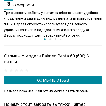
очищается более качественно. Угольные фильтры
3 скорости
необходимо часто заменять — примерно раз в три-
Три скорости работы у вытяжек обеспечивают удобное
четыре месяца.
управление и адаптацию под разные этапы приготовления
пищи. Первая скорость используется для легкого
удаления запахов и поддержания свежего воздуха.
Вторая подходит для повседневной готовки
и стабильного отвода пара. Третья, максимальная,
включается при интенсивной жарке или кипячении. Такой
выбор режимов позволяет эффективно очищать воздух,
Отзывы о модели Falmec Penta 60 (600) S
контролировать уровень шума и рационально
вишня
расходовать электроэнергию, создавая комфортные
условия на кухне.
ОСТАВИТЬ ОТЗЫВ
Отзывов пока нет, Ваш отзыв может стать первым.
Почему стоит выбрать вытяжки Falmec