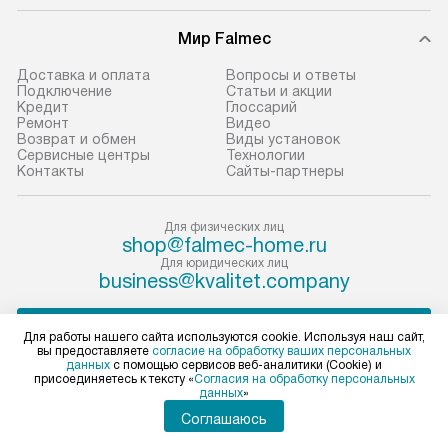
Мир Falmec
Доставка и оплата
Вопросы и ответы
Подключение
Статьи и акции
Кредит
Глоссарий
Ремонт
Видео
Возврат и обмен
Виды установок
Сервисные центры
Технологии
Контакты
Сайты-партнеры
Для физических лиц
shop@falmec-home.ru
Для юридических лиц
business@kvalitet.company
ПОЖАЛОВАТЬСЯ РУКОВОДСТВУ
Для работы нашего сайта используются cookie. Используя наш сайт,
вы предоставляете
согласие на обработку ваших персональных
данных
с помощью сервисов веб-аналитики (Cookie) и
Политика конфиденциальности
присоединяетесь к тексту «
Согласия на обработку персональных
данных
»
Условия продажи
Карта сайта
Соглашаюсь
© 2004 – 2026 Магазин Falmec «Kvalitet Trade, LLC»