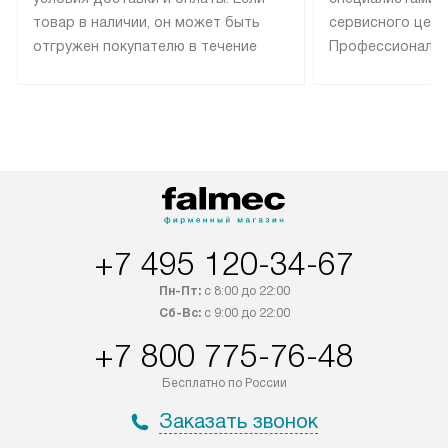
товар в наличии, он может быть
сервисного цент
отгружен покупателю в течение
Профессиональн
трех дней. Техника со специальным
гарантия долгой
лейблом доставляется бесплатно
эксплуатации те
по Москве. Выезд за МКАД
техника со спец
оплачивается дополнительно.
подключается б
Возможна доставка товаров по
мастера за МКА
России.
дополнительную 
+7 495 120-34-67
Пн-Пт:
с 8:00 до 22:00
Сб-Вс:
с 9:00 до 22:00
+7 800 775-76-48
Бесплатно по России
Заказать звонок