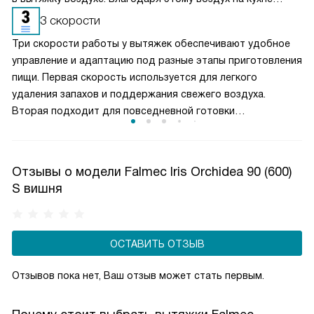
очищается более качественно. Угольные фильтры
3 скорости
необходимо часто заменять — примерно раз в три-
Три скорости работы у вытяжек обеспечивают удобное
четыре месяца.
управление и адаптацию под разные этапы приготовления
пищи. Первая скорость используется для легкого
удаления запахов и поддержания свежего воздуха.
Вторая подходит для повседневной готовки
и стабильного отвода пара. Третья, максимальная,
включается при интенсивной жарке или кипячении. Такой
выбор режимов позволяет эффективно очищать воздух,
Отзывы о модели Falmec Iris Orchidea 90 (600)
контролировать уровень шума и рационально
S вишня
расходовать электроэнергию, создавая комфортные
условия на кухне.
ОСТАВИТЬ ОТЗЫВ
Отзывов пока нет, Ваш отзыв может стать первым.