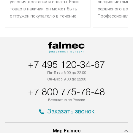
условия доставки и оплаты. Если
специалистами 
товар в наличии, он может быть
сервисного цент
отгружен покупателю в течение
Профессиональн
трех дней. Техника со специальным
гарантия долгой
лейблом доставляется бесплатно
эксплуатации те
по Москве. Выезд за МКАД
техника со спец
оплачивается дополнительно.
подключается б
Возможна доставка товаров по
мастера за МКА
России.
дополнительную 
+7 495 120-34-67
Пн-Пт:
с 8:00 до 22:00
Сб-Вс:
с 9:00 до 22:00
+7 800 775-76-48
Бесплатно по России
Заказать звонок
Мир Falmec