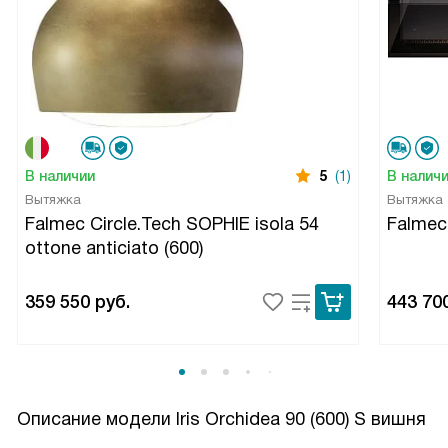
В наличии
5
(1)
В налич
Вытяжка
Вытяжка
Falmec Circle.Tech SOPHIE isola 54
Falmec
ottone anticiato (600)
359 550
руб.
443 70
Описание модели
Iris Orchidea 90 (600) S вишня