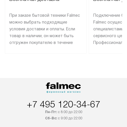
При заказе бытовой техники Falmec
Подключение бы
можно выбрать подходящие
Falmec осуществ
условия доставки и оплаты. Если
специалистами 
товар в наличии, он может быть
сервисного цент
отгружен покупателю в течение
Профессиональн
трех дней. Техника со специальным
гарантия долгой
лейблом доставляется бесплатно
эксплуатации те
по Москве. Выезд за МКАД
техника со спец
оплачивается дополнительно.
подключается б
Возможна доставка товаров по
мастера за МКА
России.
дополнительную 
+7 495 120-34-67
Пн-Пт:
с 8:00 до 22:00
Сб-Вс:
с 9:00 до 22:00