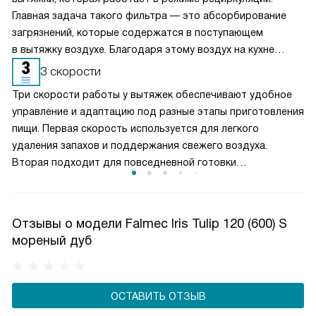
Главная задача такого фильтра — это абсорбирование
загрязнений, которые содержатся в поступающем
в вытяжку воздухе. Благодаря этому воздух на кухне
очищается более качественно. Угольные фильтры
3 скорости
необходимо часто заменять — примерно раз в три-
Три скорости работы у вытяжек обеспечивают удобное
четыре месяца.
управление и адаптацию под разные этапы приготовления
пищи. Первая скорость используется для легкого
удаления запахов и поддержания свежего воздуха.
Вторая подходит для повседневной готовки
и стабильного отвода пара. Третья, максимальная,
включается при интенсивной жарке или кипячении. Такой
выбор режимов позволяет эффективно очищать воздух,
Отзывы о модели Falmec Iris Tulip 120 (600) S
контролировать уровень шума и рационально
мореный дуб
расходовать электроэнергию, создавая комфортные
условия на кухне.
ОСТАВИТЬ ОТЗЫВ