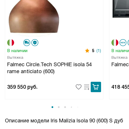
В наличии
5
(1)
В налич
Вытяжка
Вытяжка
Falmec Circle.Tech SOPHIE isola 54
Falme
rame anticiato (600)
359 550
руб.
418 45
Описание модели
Iris Malizia Isola 90 (600) S дуб