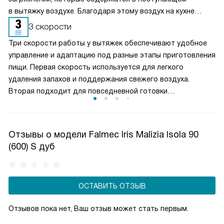
в вытяжку воздухе. Благодаря этому воздух на кухне
очищается более качественно. Угольные фильтры
3 скорости
необходимо часто заменять — примерно раз в три-
Три скорости работы у вытяжек обеспечивают удобное
четыре месяца.
управление и адаптацию под разные этапы приготовления
пищи. Первая скорость используется для легкого
удаления запахов и поддержания свежего воздуха.
Вторая подходит для повседневной готовки
и стабильного отвода пара. Третья, максимальная,
включается при интенсивной жарке или кипячении. Такой
выбор режимов позволяет эффективно очищать воздух,
Отзывы о модели Falmec Iris Malizia Isola 90
контролировать уровень шума и рационально
(600) S дуб
расходовать электроэнергию, создавая комфортные
условия на кухне.
ОСТАВИТЬ ОТЗЫВ
Отзывов пока нет, Ваш отзыв может стать первым.