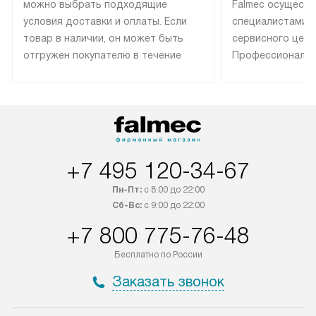
можно выбрать подходящие
Falmec осуществ
условия доставки и оплаты. Если
специалистами 
товар в наличии, он может быть
сервисного цент
отгружен покупателю в течение
Профессиональн
трех дней. Техника со специальным
гарантия долгой
лейблом доставляется бесплатно
эксплуатации те
по Москве. Выезд за МКАД
техника со спец
оплачивается дополнительно.
подключается б
Возможна доставка товаров по
мастера за МКА
России.
дополнительную 
+7 495 120-34-67
Пн-Пт:
с 8:00 до 22:00
Сб-Вс:
с 9:00 до 22:00
+7 800 775-76-48
Бесплатно по России
Заказать звонок