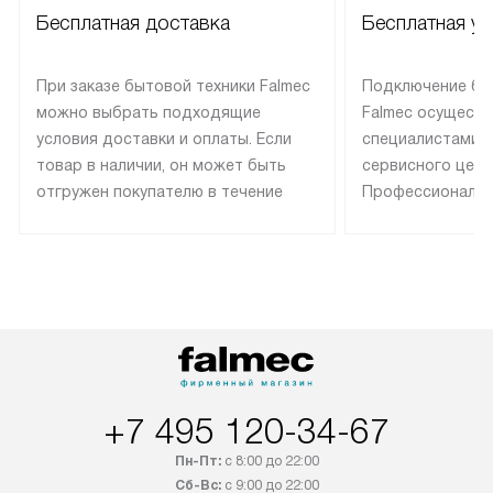
Бесплатная доставка
Бесплатная ус
При заказе бытовой техники Falmec
Подключение бы
можно выбрать подходящие
Falmec осуществ
условия доставки и оплаты. Если
специалистами 
товар в наличии, он может быть
сервисного цент
отгружен покупателю в течение
Профессиональн
трех дней. Техника со специальным
гарантия долгой
лейблом доставляется бесплатно
эксплуатации те
по Москве. Выезд за МКАД
техника со спец
оплачивается дополнительно.
подключается б
Возможна доставка товаров по
мастера за МКА
России.
дополнительную 
+7 495 120-34-67
Пн-Пт:
с 8:00 до 22:00
Сб-Вс:
с 9:00 до 22:00