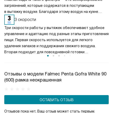
загрязнений, которые содержатся в поступающем
в вытяжку воздухе. Благодаря этому воздух на кухне
очищается более качественно. Угольные фильтры
3 скорости
необходимо часто заменять — примерно раз в три-
Три скорости работы у вытяжек обеспечивают удобное
четыре месяца.
управление и адаптацию под разные этапы приготовления
пищи. Первая скорость используется для легкого
удаления запахов и поддержания свежего воздуха.
Вторая подходит для повседневной готовки
и стабильного отвода пара. Третья, максимальная,
включается при интенсивной жарке или кипячении. Такой
выбор режимов позволяет эффективно очищать воздух,
Отзывы о модели Falmec Penta Gofra White 90
контролировать уровень шума и рационально
(600) рамка неокрашенная
расходовать электроэнергию, создавая комфортные
условия на кухне.
ОСТАВИТЬ ОТЗЫВ
Отзывов пока нет, Ваш отзыв может стать первым.