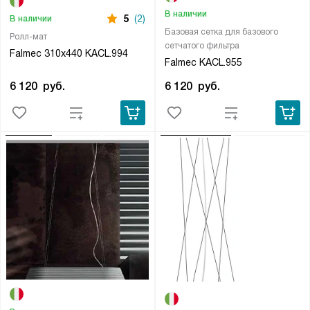
В наличии
5
(2)
В наличии
Базовая сетка для базового
Ролл-мат
сетчатого фильтра
Falmec 310х440 KACL.994
Falmec KACL.955
6 120
руб.
6 120
руб.