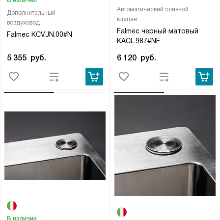
Автоматический сливной
Дополнительный
клапан
воздуховод
Falmec черный матовый
Falmec KCVJN.00#N
KACL.987#NF
5 355
руб.
6 120
руб.
В наличии