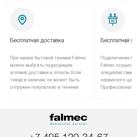
Бесплатная доставка
Бесплатная ус
При заказе бытовой техники Falmec
Подключение бы
можно выбрать подходящие
Falmec осуществ
условия доставки и оплаты. Если
специалистами 
товар в наличии, он может быть
сервисного цент
отгружен покупателю в течение
Профессиональн
трех дней. Техника со специальным
гарантия долгой
лейблом доставляется бесплатно
эксплуатации те
по Москве. Выезд за МКАД
техника со спец
оплачивается дополнительно.
подключается б
Возможна доставка товаров по
мастера за МКА
России.
дополнительную 