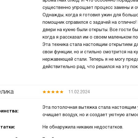
ароматных блюд! И что особенно порадовал
существенно упрощает процесс замены и о
Однажды, когда я готовил ужин для большо
помощник справился с задачей на отлично! 
двери на кухню были открыты. Все гости бы
когда я рассказал им о своем маленьком по
Эта техника стала настоящим открытием д
свои функции, но и стильно смотрится на к
нержавеющей стали. Теперь я не могу предс
действительно рад, что решился на эту пок
лика
11.02.2024
Эта потолочная вытяжка стала настоящим 
инства:
очищает воздух, но и создает уютную атмо
татки:
Не обнаружила никаких недостатков.