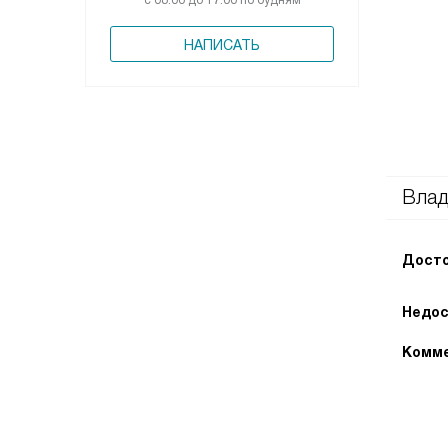
с 08:00 до 17:00 по будням
НАПИСАТЬ
Вла
Досто
Недос
Комме