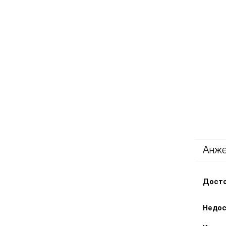
Анже
Досто
Недос