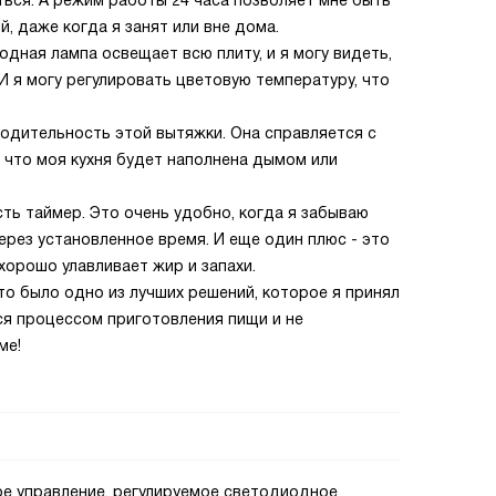
ься. А режим работы 24 часа позволяет мне быть
й, даже когда я занят или вне дома.
дная лампа освещает всю плиту, и я могу видеть,
 И я могу регулировать цветовую температуру, что
одительность этой вытяжки. Она справляется с
, что моя кухня будет наполнена дымом или
сть таймер. Это очень удобно, когда я забываю
ерез установленное время. И еще один плюс - это
хорошо улавливает жир и запахи.
то было одно из лучших решений, которое я принял
ься процессом приготовления пищи и не
ме!
ое управление, регулируемое светодиодное