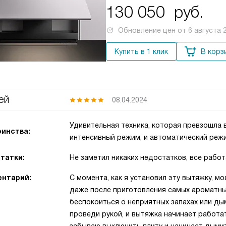
130 050
руб.
Обновление цен от
6 августа 
Купить в 1 клик
В корз
ей
08.04.2024
Удивительная техника, которая превзошла 
инства:
интенсивный режим, и автоматический режи
татки:
Не заметил никаких недостатков, все работ
нтарий:
С момента, как я установил эту вытяжку, мо
даже после приготовления самых ароматных
беспокоиться о неприятных запахах или ды
проведи рукой, и вытяжка начинает работат