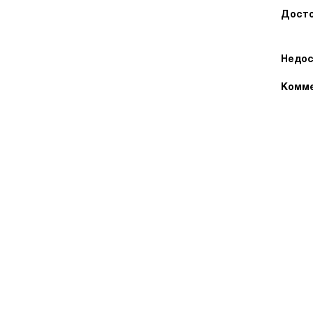
Досто
Недос
Комме