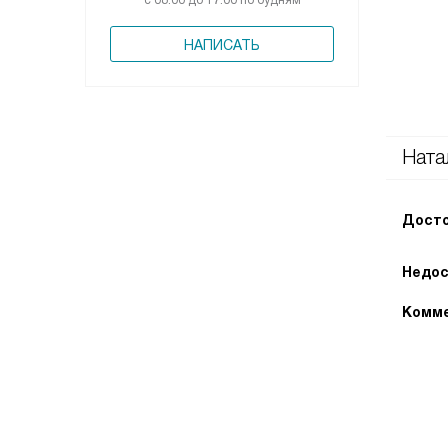
с 08:00 до 17:00 по будням
НАПИСАТЬ
Ната
Досто
Недос
Комме