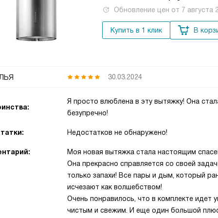
Обновление цен от
7 августа 
Купить в 1 клик
В корз
лья
30.03.2024
Я просто влюблена в эту вытяжку! Она ста
инства:
безупречно!
татки:
Недостатков не обнаружено!
нтарий:
Моя новая вытяжка стала настоящим спасен
Она прекрасно справляется со своей задаче
только запахи! Все пары и дым, который ра
исчезают как волшебством!
Очень понравилось, что в комплекте идет у
чистым и свежим. И еще один большой плюс