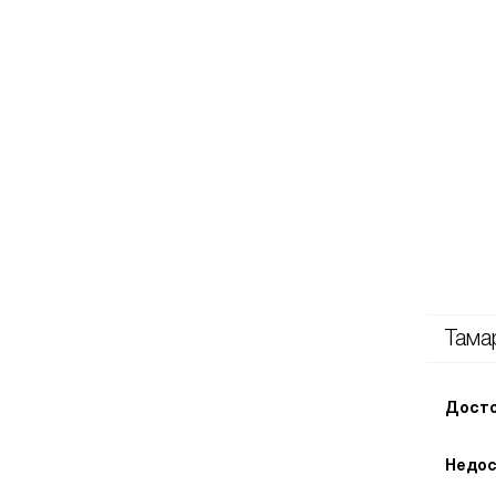
Тама
Досто
Недос