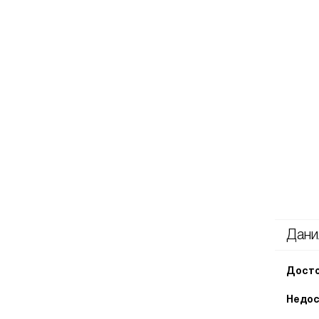
Дани
Досто
Недос