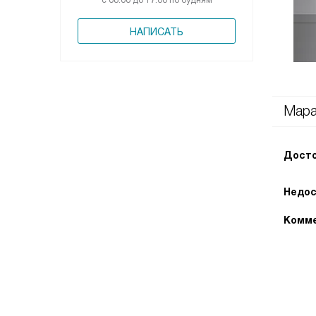
с 08:00 до 17:00 по будням
НАПИСАТЬ
Мара
Досто
Недос
Комме