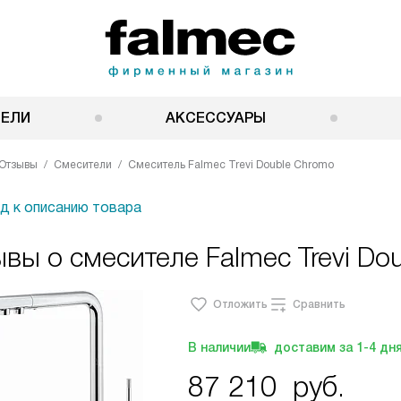
НЕЛИ
АКСЕССУАРЫ
Отзывы
Смесители
Смеситель Falmec Trevi Double Chromo
д к описанию товара
вы о смесителе Falmec Trevi Do
Отложить
Сравнить
В наличии
доставим за
1-4
дн
87 210
руб.