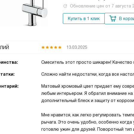
Обновление цен от
7 августа 
Купить в 1 клик
В корз
лий
13.03.2025
инства:
Смеситель этот просто шикарен! Качество 
татки:
Сложно найти недостатки, когда все насто
нтарий:
Матовый хромовый цвет придает ему совре
любым интерьером. Я обратил внимание на
дополнительный блеск и защиту от коррози
Мне нравится, как легко регулировать тем
рычага. Это очень удобно, особенно когда у
готовлю ужин для друзей. Поворотный тип 