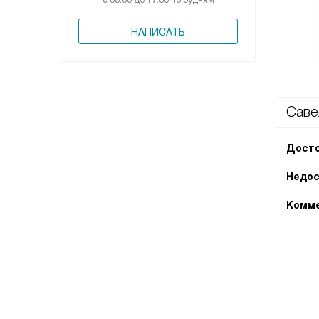
с 08:00 до 17:00 по будням
НАПИСАТЬ
Саве
Досто
Недос
Комме