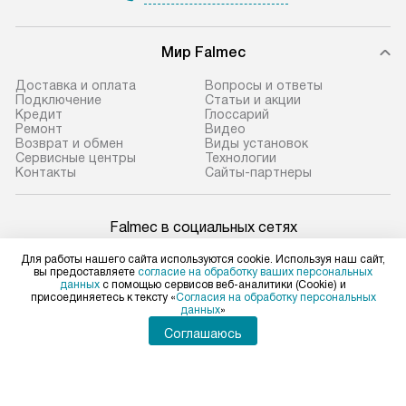
Мир Falmec
Доставка и оплата
Вопросы и ответы
Подключение
Статьи и акции
Кредит
Глоссарий
Ремонт
Видео
Возврат и обмен
Виды установок
Сервисные центры
Технологии
Контакты
Сайты-партнеры
Falmec в социальных сетях
Для работы нашего сайта используются cookie. Используя наш сайт,
вы предоставляете
согласие на обработку ваших персональных
данных
с помощью сервисов веб-аналитики (Cookie) и
присоединяетесь к тексту «
Согласия на обработку персональных
Для физических лиц
данных
»
shop@falmec-home.ru
Соглашаюсь
Для юридических лиц
business@kvalitet.company
ПОЖАЛОВАТЬСЯ РУКОВОДСТВУ