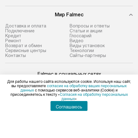
Мир Falmec
Доставка и оплата
Вопросы и ответы
Подключение
Статьи и акции
Кредит
Глоссарий
Ремонт
Видео
Возврат и обмен
Виды установок
Сервисные центры
Технологии
Контакты
Сайты-партнеры
Falmec в социальных сетях
Для работы нашего сайта используются cookie. Используя наш сайт,
вы предоставляете
согласие на обработку ваших персональных
данных
с помощью сервисов веб-аналитики (Cookie) и
присоединяетесь к тексту «
Согласия на обработку персональных
данных
»
Для физических лиц
shop@falmec-home.ru
Соглашаюсь
Для юридических лиц
business@kvalitet.company
ПОЖАЛОВАТЬСЯ РУКОВОДСТВУ