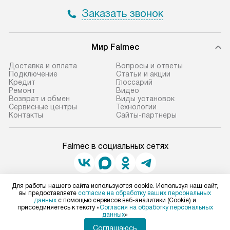
Заказать звонок
Мир Falmec
Доставка и оплата
Вопросы и ответы
Подключение
Статьи и акции
Кредит
Глоссарий
Ремонт
Видео
Возврат и обмен
Виды установок
Сервисные центры
Технологии
Контакты
Сайты-партнеры
Falmec в социальных сетях
Для работы нашего сайта используются cookie. Используя наш сайт,
Для физических лиц
вы предоставляете
согласие на обработку ваших персональных
shop@falmec-home.ru
данных
с помощью сервисов веб-аналитики (Cookie) и
присоединяетесь к тексту «
Согласия на обработку персональных
Для юридических лиц
данных
»
business@kvalitet.company
Соглашаюсь