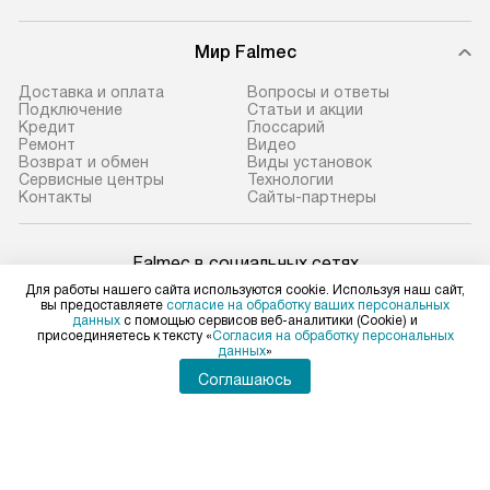
Мир Falmec
Доставка и оплата
Вопросы и ответы
Подключение
Статьи и акции
Кредит
Глоссарий
Ремонт
Видео
Возврат и обмен
Виды установок
Сервисные центры
Технологии
Контакты
Сайты-партнеры
Falmec в социальных сетях
Для работы нашего сайта используются cookie. Используя наш сайт,
вы предоставляете
согласие на обработку ваших персональных
данных
с помощью сервисов веб-аналитики (Cookie) и
присоединяетесь к тексту «
Согласия на обработку персональных
данных
»
Для физических лиц
shop@falmec-home.ru
Соглашаюсь
Для юридических лиц
business@kvalitet.company
ПОЖАЛОВАТЬСЯ РУКОВОДСТВУ