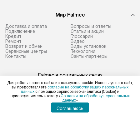
Мир Falmec
Доставка и оплата
Вопросы и ответы
Подключение
Статьи и акции
Кредит
Глоссарий
Ремонт
Видео
Возврат и обмен
Виды установок
Сервисные центры
Технологии
Контакты
Сайты-партнеры
Falmec в социальных сетях
Для работы нашего сайта используются cookie. Используя наш сайт,
вы предоставляете
согласие на обработку ваших персональных
данных
с помощью сервисов веб-аналитики (Cookie) и
присоединяетесь к тексту «
Согласия на обработку персональных
данных
»
Для физических лиц
shop@falmec-home.ru
Соглашаюсь
Для юридических лиц
business@kvalitet.company
ПОЖАЛОВАТЬСЯ РУКОВОДСТВУ