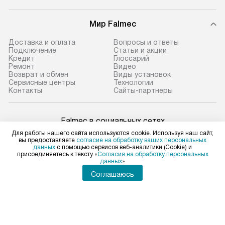
Мир Falmec
Доставка и оплата
Вопросы и ответы
Подключение
Статьи и акции
Кредит
Глоссарий
Ремонт
Видео
Возврат и обмен
Виды установок
Сервисные центры
Технологии
Контакты
Сайты-партнеры
Falmec в социальных сетях
Для работы нашего сайта используются cookie. Используя наш сайт,
вы предоставляете
согласие на обработку ваших персональных
данных
с помощью сервисов веб-аналитики (Cookie) и
присоединяетесь к тексту «
Согласия на обработку персональных
данных
»
Для физических лиц
shop@falmec-home.ru
Соглашаюсь
Для юридических лиц
business@kvalitet.company
ПОЖАЛОВАТЬСЯ РУКОВОДСТВУ