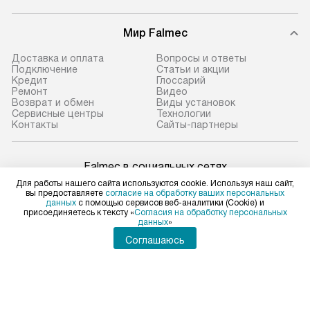
Мир Falmec
Доставка и оплата
Вопросы и ответы
Подключение
Статьи и акции
Кредит
Глоссарий
Ремонт
Видео
Возврат и обмен
Виды установок
Сервисные центры
Технологии
Контакты
Сайты-партнеры
Falmec в социальных сетях
Для работы нашего сайта используются cookie. Используя наш сайт,
вы предоставляете
согласие на обработку ваших персональных
данных
с помощью сервисов веб-аналитики (Cookie) и
присоединяетесь к тексту «
Согласия на обработку персональных
данных
»
Для физических лиц
shop@falmec-home.ru
Соглашаюсь
Для юридических лиц
business@kvalitet.company
ПОЖАЛОВАТЬСЯ РУКОВОДСТВУ