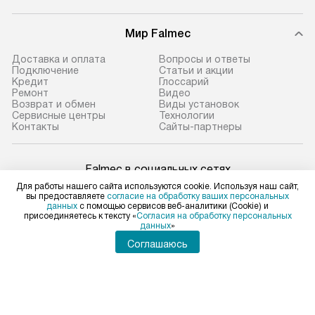
Мир Falmec
Доставка и оплата
Вопросы и ответы
Подключение
Статьи и акции
Кредит
Глоссарий
Ремонт
Видео
Возврат и обмен
Виды установок
Сервисные центры
Технологии
Контакты
Сайты-партнеры
Falmec в социальных сетях
Для работы нашего сайта используются cookie. Используя наш сайт,
вы предоставляете
согласие на обработку ваших персональных
данных
с помощью сервисов веб-аналитики (Cookie) и
присоединяетесь к тексту «
Согласия на обработку персональных
данных
»
Для физических лиц
shop@falmec-home.ru
Соглашаюсь
Для юридических лиц
business@kvalitet.company
ПОЖАЛОВАТЬСЯ РУКОВОДСТВУ