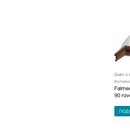
Снят с
Вытяжк
Falmec
90 rov
ПОДО