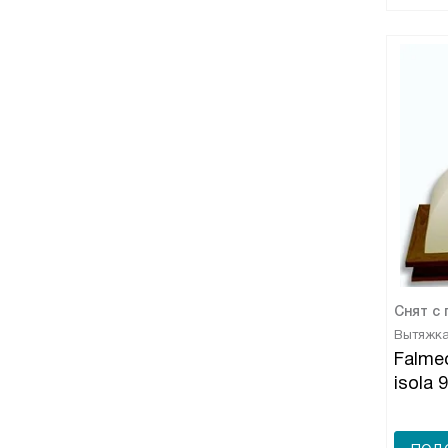
Снят с
Вытяжк
Falmec
isola 