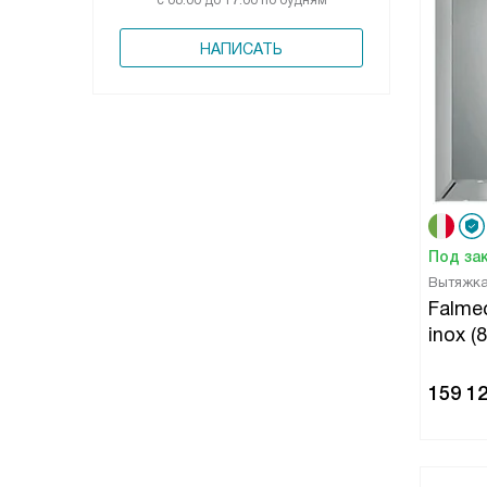
с 08:00 до 17:00 по будням
НАПИСАТЬ
Под за
Вытяжк
Falmec
inox (
159 1