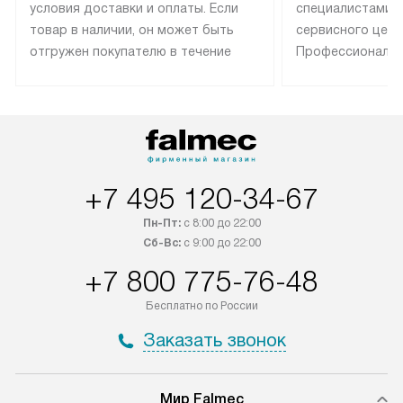
условия доставки и оплаты. Если
специалистами 
товар в наличии, он может быть
сервисного цент
отгружен покупателю в течение
Профессиональн
трех дней. Техника со специальным
гарантия долгой
лейблом доставляется бесплатно
эксплуатации те
по Москве. Выезд за МКАД
техника со спец
оплачивается дополнительно.
подключается б
Возможна доставка товаров по
мастера за МКА
России.
дополнительную 
+7 495 120-34-67
Пн-Пт:
с 8:00 до 22:00
Сб-Вс:
с 9:00 до 22:00
+7 800 775-76-48
Бесплатно по России
Заказать звонок
Мир Falmec