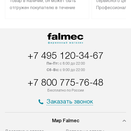
товар в наличии, он может быть
сервисного цент
отгружен покупателю в течение
Профессиональн
трех дней. Техника со специальным
гарантия долгой
лейблом доставляется бесплатно
эксплуатации те
по Москве. Выезд за МКАД
техника со спец
оплачивается дополнительно.
подключается б
Возможна доставка товаров по
мастера за МКА
России.
дополнительную 
+7 495 120-34-67
Пн-Пт:
с 8:00 до 22:00
Сб-Вс:
с 9:00 до 22:00
+7 800 775-76-48
Бесплатно по России
Заказать звонок
Мир Falmec