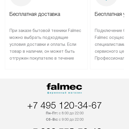
Бесплатная доставка
Бесплатная ус
При заказе бытовой техники Falmec
Подключение бы
можно выбрать подходящие
Falmec осуществ
условия доставки и оплаты. Если
специалистами 
товар в наличии, он может быть
сервисного цент
отгружен покупателю в течение
Профессиональн
трех дней. Техника со специальным
гарантия долгой
лейблом доставляется бесплатно
эксплуатации те
по Москве. Выезд за МКАД
техника со спец
оплачивается дополнительно.
подключается б
Возможна доставка товаров по
мастера за МКА
России.
дополнительную 
+7 495 120-34-67
Пн-Пт:
с 8:00 до 22:00
Сб-Вс:
с 9:00 до 22:00