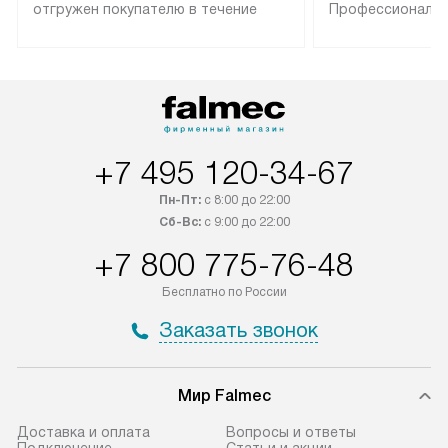
отгружен покупателю в течение
Профессиональн
трех дней. Техника со специальным
гарантия долгой
лейблом доставляется бесплатно
эксплуатации те
по Москве. Выезд за МКАД
техника со спец
оплачивается дополнительно.
подключается б
Возможна доставка товаров по
мастера за МКА
России.
дополнительную 
+7 495 120-34-67
Пн-Пт:
с 8:00 до 22:00
Сб-Вс:
с 9:00 до 22:00
+7 800 775-76-48
Бесплатно по России
Заказать звонок
Мир Falmec
Доставка и оплата
Вопросы и ответы