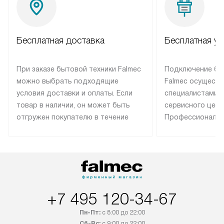
Бесплатная доставка
Бесплатная ус
При заказе бытовой техники Falmec
Подключение бы
можно выбрать подходящие
Falmec осуществ
условия доставки и оплаты. Если
специалистами 
товар в наличии, он может быть
сервисного цент
отгружен покупателю в течение
Профессиональн
трех дней. Техника со специальным
гарантия долгой
лейблом доставляется бесплатно
эксплуатации те
по Москве. Выезд за МКАД
техника со спец
оплачивается дополнительно.
подключается б
Возможна доставка товаров по
мастера за МКА
России.
дополнительную 
+7 495 120-34-67
Пн-Пт:
с 8:00 до 22:00
Сб-Вс:
с 9:00 до 22:00